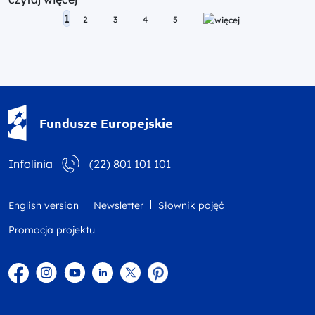
Posts navigation
1
2
3
4
5
Fundusze Europejskie - logotyp
Fundusze Europejskie
Infolinia
(22) 801 101 101
English version
Newsletter
Słownik pojęć
Promocja projektu
Facebook
Instagram
YouTube
Linkedin
twitter
Pinterest