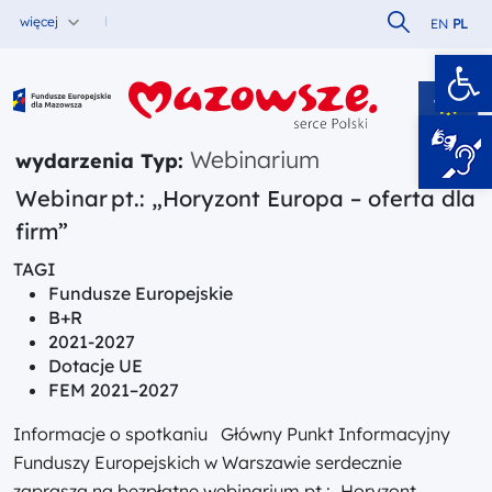
Szukaj w serw
więcej
EN
PL
Ot
Fundusze Europejskie dla Mazowsza
Webinarium
wydarzenia Typ:
Webinar pt.: „Horyzont Europa – oferta dla
firm”
TAGI
Fundusze Europejskie
B+R
2021-2027
Dotacje UE
FEM 2021–2027
Informacje o spotkaniu Główny Punkt Informacyjny
Funduszy Europejskich w Warszawie serdecznie
zaprasza na bezpłatne webinarium pt.: „Horyzont