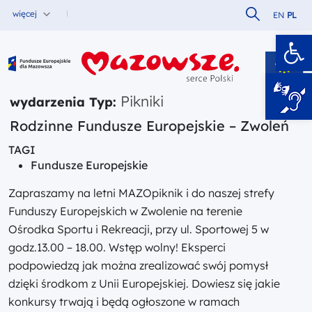
Szukaj w serw
więcej
EN
PL
Ot
Fundusze Europejskie dla Mazowsza
Pikniki
wydarzenia Typ:
Rodzinne Fundusze Europejskie – Zwoleń
TAGI
Fundusze Europejskie
Zapraszamy na letni MAZOpiknik i do naszej strefy
Funduszy Europejskich w Zwolenie na terenie
Ośrodka Sportu i Rekreacji, przy ul. Sportowej 5 w
godz.13.00 – 18.00. Wstęp wolny! Eksperci
podpowiedzą jak można zrealizować swój pomysł
dzięki środkom z Unii Europejskiej. Dowiesz się jakie
konkursy trwają i będą ogłoszone w ramach