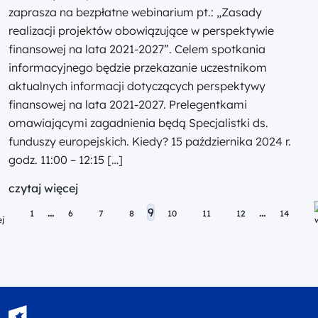
zaprasza na bezpłatne webinarium pt.: „Zasady
realizacji projektów obowiązujące w perspektywie
finansowej na lata 2021-2027”. Celem spotkania
informacyjnego będzie przekazanie uczestnikom
aktualnych informacji dotyczących perspektywy
finansowej na lata 2021-2027. Prelegentkami
omawiającymi zagadnienia będą Specjalistki ds.
funduszy europejskich. Kiedy? 15 października 2024 r.
godz. 11:00 – 12:15 […]
czytaj więcej
Posts navigation
…
9
…
1
6
7
8
10
11
12
14
Fundusze Europejskie - logotyp