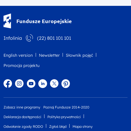
Fundusze Europejskie - logotyp
Fundusze Europejskie
Infolinia
(22) 801 101 101
English version
Newsletter
Słownik pojęć
Promocja projektu
Facebook
Instagram
YouTube
Linkedin
twitter
Pinterest
Zobacz inne programy
Poznaj Fundusze 2014-2020
Deklaracja dostępności
Polityka prywatności
Odwołanie zgody RODO
Zgłoś błąd
Mapa strony