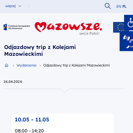
Szukaj w serw
więcej
EN
PL
O
Fundusze Europejskie dla Mazowsza
Odjazdowy trip z Kolejami
Mazowieckimi
Przejdź do strony głównej portalu
Wydarzenia
Odjazdowy trip z Kolejami Mazowieckimi
26.04.2024
10.05 - 11.05
08:00 - 14:20