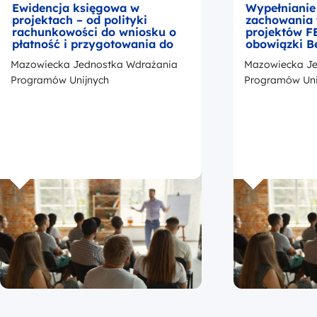
Ewidencja księgowa w
Wypełnianie
projektach – od polityki
zachowania 
rachunkowości do wniosku o
projektów F
płatność i przygotowania do
obowiązki B
kontroli
okresie trwa
Mazowiecka Jednostka Wdrażania
Mazowiecka Je
z przedstaw
promocji Fu
Programów Unijnych
Programów Uni
Europejskic