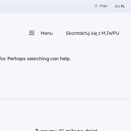
Moje
EN
PL
Moje
z nam
Menu
Skontaktuj się z MJWPU
sza
for. Perhaps searching can help.