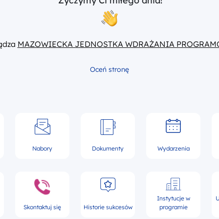
Życzymy Ci miłego dnia!
ządza
MAZOWIECKA JEDNOSTKA WDRAŻANIA PROGRAM
Oceń stronę
Nabory
Dokumenty
Wydarzenia
Instytucje w
U
Skontaktuj się
Historie sukcesów
programie