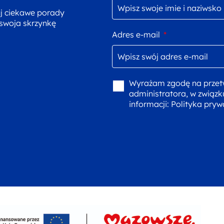
uj ciekawe porady
 swoja skrzynkę
Adres e-mail
*
Wyrażam zgodę na przet
administratora, w związk
informacji:
Polityka pryw