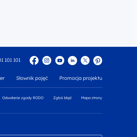
Facebook
Instagram
YouTube
Linkedin
twitter
Pinterest
01 101 101
er
Słownik pojęć
Promocja projektu
Odwołanie zgody RODO
Zgłoś błąd
Mapa strony