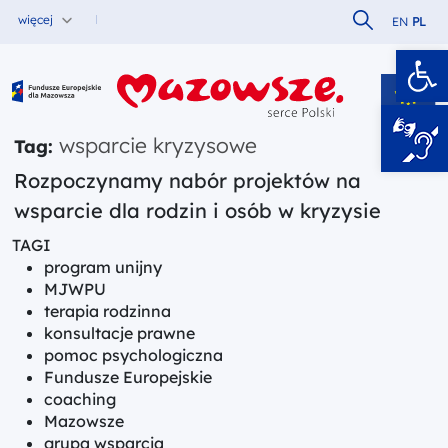
Szukaj w serw
więcej
EN
PL
Ot
Fundusze Europejskie dla Mazowsza
wsparcie kryzysowe
Tag:
Rozpoczynamy nabór projektów na
wsparcie dla rodzin i osób w kryzysie
TAGI
program unijny
MJWPU
terapia rodzinna
konsultacje prawne
pomoc psychologiczna
Fundusze Europejskie
coaching
Mazowsze
grupa wsparcia