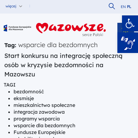
Szukaj w serw
więcej
EN
PL
Ot
Fundusze Europejskie dla Mazowsza
wsparcie dla bezdomnych
Tag:
Start konkursu na integrację społeczną
osób w kryzysie bezdomności na
Mazowszu
TAGI
bezdomność
eksmisje
mieszkalnictwo społeczne
integracja zawodowa
programy wsparcia
wsparcie dla bezdomnych
Fundusze Europejskie