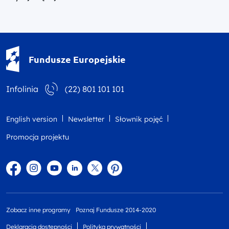
Fundusze Europejskie - logotyp
Fundusze Europejskie
Infolinia
(22) 801 101 101
English version
Newsletter
Słownik pojęć
Promocja projektu
Facebook
Instagram
YouTube
Linkedin
twitter
Pinterest
Zobacz inne programy
Poznaj Fundusze 2014-2020
Deklaracja dostępności
Polityka prywatności