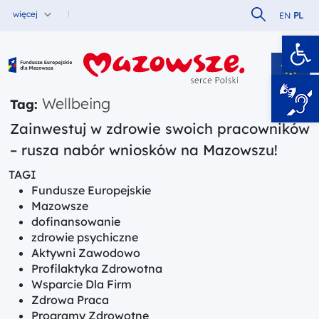
Szukaj w serw
więcej
EN
PL
Ot
Fundusze Europejskie dla Mazowsza
Wellbeing
Tag:
Zainwestuj w zdrowie swoich pracowników
– rusza nabór wniosków na Mazowszu!
TAGI
Fundusze Europejskie
Mazowsze
dofinansowanie
zdrowie psychiczne
Aktywni Zawodowo
Profilaktyka Zdrowotna
Wsparcie Dla Firm
Zdrowa Praca
Programy Zdrowotne