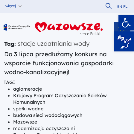
Szukaj w serw
więcej
EN
PL
Ot
Fundusze Europejskie dla Mazowsza
stacje uzdatniania wody
Tag:
Do 3 lipca przedłużamy konkurs na
wsparcie funkcjonowania gospodarki
wodno-kanalizacyjnej!
TAGI
aglomeracje
Krajowy Program Oczyszczania Ścieków
Komunalnych
spółki wodne
budowa sieci wodociągowych
Mazowsze
modernizacja oczyszczalni