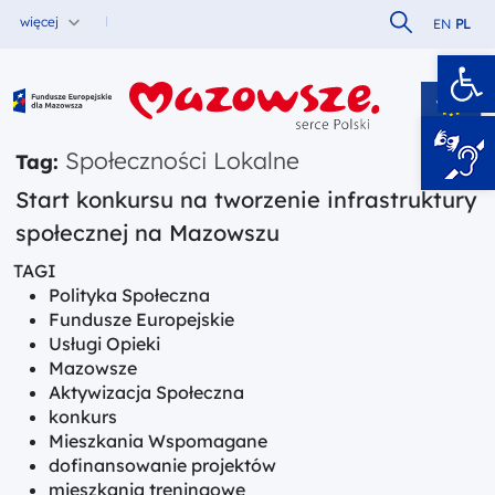
Szukaj w serw
więcej
EN
PL
Ot
Fundusze Europejskie dla Mazowsza
Społeczności Lokalne
Tag:
Start konkursu na tworzenie infrastruktury
społecznej na Mazowszu
TAGI
Polityka Społeczna
Fundusze Europejskie
Usługi Opieki
Mazowsze
Aktywizacja Społeczna
konkurs
Mieszkania Wspomagane
dofinansowanie projektów
mieszkania treningowe