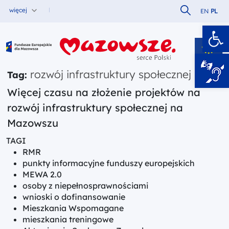
Szukaj w serw
więcej
EN
PL
Ot
Fundusze Europejskie dla Mazowsza
rozwój infrastruktury społecznej
Tag:
Więcej czasu na złożenie projektów na
rozwój infrastruktury społecznej na
Mazowszu
TAGI
RMR
punkty informacyjne funduszy europejskich
MEWA 2.0
osoby z niepełnosprawnościami
wnioski o dofinansowanie
Mieszkania Wspomagane
mieszkania treningowe