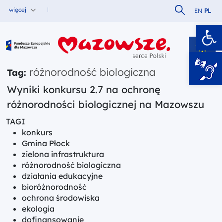
Szukaj w serw
więcej
EN
PL
Ot
Fundusze Europejskie dla Mazowsza
różnorodność biologiczna
Tag:
Wyniki konkursu 2.7 na ochronę
różnorodności biologicznej na Mazowszu
TAGI
konkurs
Gmina Płock
zielona infrastruktura
różnorodność biologiczna
działania edukacyjne
bioróżnorodność
ochrona środowiska
ekologia
dofinansowanie