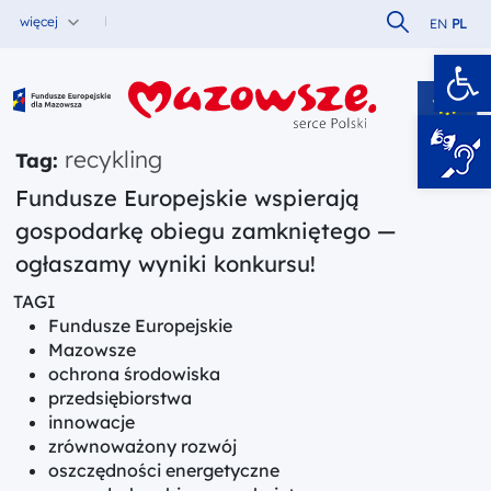
Szukaj w serw
więcej
EN
PL
Ot
Fundusze Europejskie dla Mazowsza
recykling
Tag:
Fundusze Europejskie wspierają
gospodarkę obiegu zamkniętego —
ogłaszamy wyniki konkursu!
TAGI
Fundusze Europejskie
Mazowsze
ochrona środowiska
przedsiębiorstwa
innowacje
zrównoważony rozwój
oszczędności energetyczne