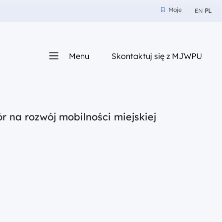
Moje
EN
PL
Moje
z nam
Menu
Skontaktuj się z MJWPU
sza
 na rozwój mobilności miejskiej