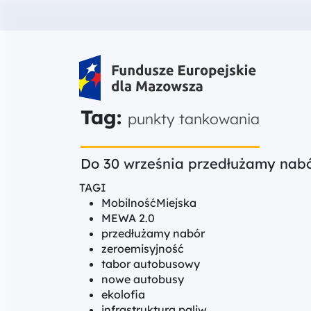
Fundusze Europejskie dla Mazow
Tag:
punkty tankowania
Do 30 września przedłużamy nabór
TAGI
MobilnośćMiejska
MEWA 2.0
przedłużamy nabór
zeroemisyjność
tabor autobusowy
nowe autobusy
ekolofia
infrastruktura paliw