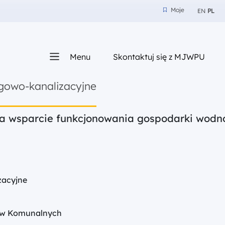
Moje
EN
PL
Moje
z nam
Menu
Skontaktuj się z MJWPU
sza
gowo-kanalizacyjne
na wsparcie funkcjonowania gospodarki wodno
zacyjne
ów Komunalnych