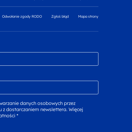
Odwołanie zgody RODO
Zgłoś błąd
Mapa strony
warzanie danych osobowych przez
u z dostarczaniem newslettera. Więcej
atności *