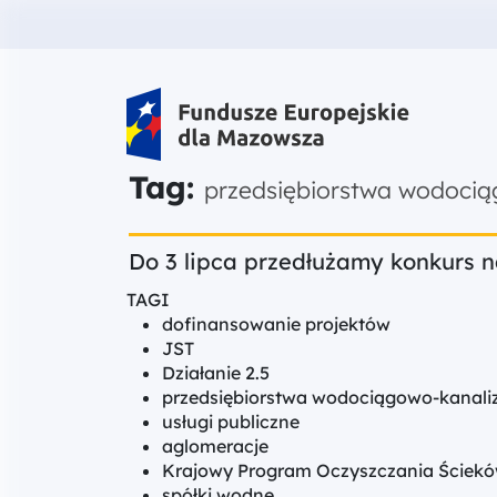
Fundusze Europejskie dla Mazow
Tag:
przedsiębiorstwa wodocią
Do 3 lipca przedłużamy konkurs 
TAGI
dofinansowanie projektów
JST
Działanie 2.5
przedsiębiorstwa wodociągowo-kanali
usługi publiczne
aglomeracje
Krajowy Program Oczyszczania Ściek
spółki wodne