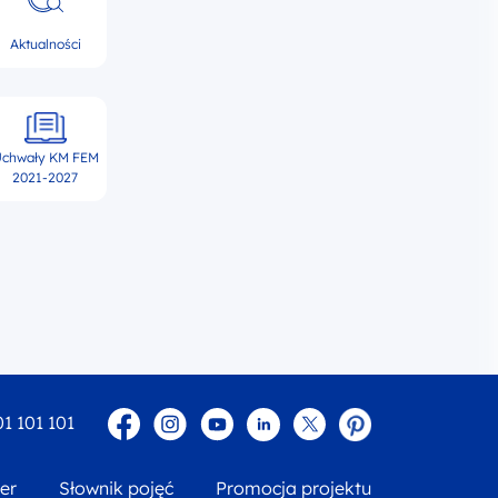
Aktualności
chwały KM FEM
2021-2027
Facebook
Instagram
YouTube
Linkedin
twitter
Pinterest
01 101 101
er
Słownik pojęć
Promocja projektu