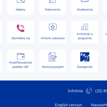
Nabory
Dokumenty
Wydarzenia
Instytucje w
U
Skontaktuj się
Historie sukcesów
programie
Kwalifikowalność
podatku VAT
Rozliczaj projekt
Dostępność
Infolinia
(22) 8
English version
Newslett