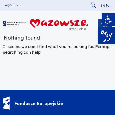
Szukaj w serw
więcej
EN
PL
Ot
Fundusze Europejskie dla Mazowsza
Nothing found
It seems we can’t find what you’re looking for. Perhaps
searching can help.
Fundusze Europejskie - logotyp
Fundusze Europejskie