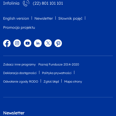
Infolinia
(22) 801 101 101
English version
Newsletter
Słownik pojęć
Promocja projektu
Facebook
Instagram
YouTube
Linkedin
twitter
Pinterest
Zobacz inne programy
Poznaj Fundusze 2014-2020
Deklaracja dostępności
Polityka prywatności
Odwołanie zgody RODO
Zgłoś błąd
Mapa strony
Newsletter