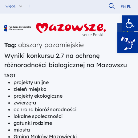
Szukaj w serw
więcej
EN
PL
Ot
Fundusze Europejskie dla Mazowsza
obszary pozamiejskie
Tag:
Wyniki konkursu 2.7 na ochronę
różnorodności biologicznej na Mazowszu
TAGI
projekty unijne
zieleń miejska
projekty ekologiczne
zwierzęta
ochrona bioróżnorodności
lokalne społeczności
gatunki rodzime
miasta
Gmina Maków Mazowiecki