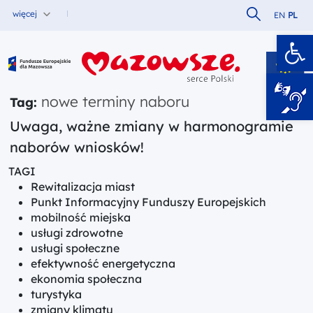
Szukaj w serw
więcej
EN
PL
Ot
Fundusze Europejskie dla Mazowsza
nowe terminy naboru
Tag:
Uwaga, ważne zmiany w harmonogramie
naborów wniosków!
TAGI
Rewitalizacja miast
Punkt Informacyjny Funduszy Europejskich
mobilność miejska
usługi zdrowotne
usługi społeczne
efektywność energetyczna
ekonomia społeczna
turystyka
zmiany klimatu