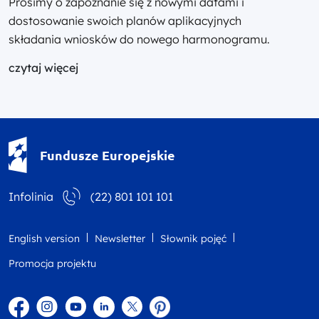
Prosimy o zapoznanie się z nowymi datami i
dostosowanie swoich planów aplikacyjnych
składania wniosków do nowego harmonogramu.
czytaj więcej
Fundusze Europejskie - logotyp
Fundusze Europejskie
Infolinia
(22) 801 101 101
English version
Newsletter
Słownik pojęć
Promocja projektu
Facebook
Instagram
YouTube
Linkedin
twitter
Pinterest