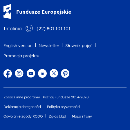
Fundusze Europejskie - logotyp
Fundusze Europejskie
Infolinia
(22) 801 101 101
English version
Newsletter
Słownik pojęć
Promocja projektu
Facebook
Instagram
YouTube
Linkedin
twitter
Pinterest
Zobacz inne programy
Poznaj Fundusze 2014-2020
Deklaracja dostępności
Polityka prywatności
Odwołanie zgody RODO
Zgłoś błąd
Mapa strony