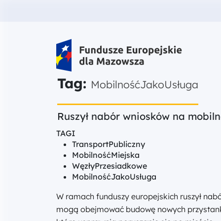
Fundusze Europejskie dla Mazow
Tag:
MobilnośćJakoUsługa
Ruszył nabór wniosków na mobil
TAGI
TransportPubliczny
MobilnośćMiejska
WęzłyPrzesiadkowe
MobilnośćJakoUsługa
W ramach funduszy europejskich ruszył nabór
mogą obejmować budowę nowych przystanków,