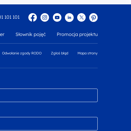
Facebook
Instagram
YouTube
Linkedin
twitter
Pinterest
01 101 101
er
Słownik pojęć
Promocja projektu
Odwołanie zgody RODO
Zgłoś błąd
Mapa strony