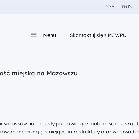
Moje
EN
PL
Moje
z nam
Menu
Skontaktuj się z MJWPU
sza
ność miejską na Mazowszu
 wniosków na projekty poprawiające mobilność miejską i tr
 modernizację istniejącej infrastruktury oraz wprowadze