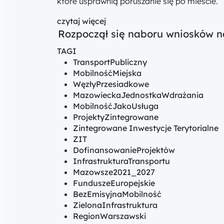
które usprawnią poruszanie się po mieście.
czytaj więcej
Rozpoczął się naboru wniosków na
TAGI
TransportPubliczny
MobilnośćMiejska
WęzłyPrzesiadkowe
MazowieckaJednostkaWdrażania
MobilnośćJakoUsługa
ProjektyZintegrowane
Zintegrowane Inwestycje Terytorialne
ZIT
DofinansowanieProjektów
InfrastrukturaTransportu
Mazowsze2021_2027
FunduszeEuropejskie
BezEmisyjnaMobilność
ZielonaInfrastruktura
RegionWarszawski