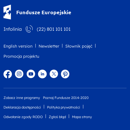
Fundusze Europejskie - logotyp
Fundusze Europejskie
Infolinia
(22) 801 101 101
English version
Newsletter
Słownik pojęć
Promocja projektu
Facebook
Instagram
YouTube
Linkedin
twitter
Pinterest
Zobacz inne programy
Poznaj Fundusze 2014-2020
Deklaracja dostępności
Polityka prywatności
Odwołanie zgody RODO
Zgłoś błąd
Mapa strony