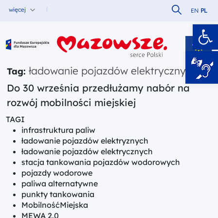
Szukaj w serw
więcej
EN
PL
Ot
Fundusze Europejskie dla Mazowsza
ładowanie pojazdów elektrycznych
Tag:
Do 30 września przedłużamy nabór na
rozwój mobilności miejskiej
TAGI
infrastruktura paliw
ładowanie pojazdów elektryznych
ładowanie pojazdów elektrycznych
stacja tankowania pojazdów wodorowych
pojazdy wodorowe
paliwa alternatywne
punkty tankowania
MobilnośćMiejska
MEWA 2.0