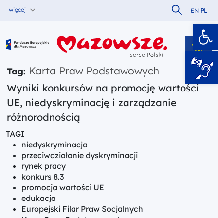
Szukaj w serw
więcej
EN
PL
Ot
Fundusze Europejskie dla Mazowsza
Karta Praw Podstawowych
Tag:
Wyniki konkursów na promocję wartości
UE, niedyskryminację i zarządzanie
różnorodnością
TAGI
niedyskryminacja
przeciwdziałanie dyskryminacji
rynek pracy
konkurs 8.3
promocja wartości UE
edukacja
Europejski Filar Praw Socjalnych