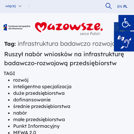
Szukaj w serw
więcej
EN
PL
Ot
Fundusze Europejskie dla Mazowsza
infrastruktura badawczo rozwojowa
Tag:
Ruszył nabór wniosków na infrastrukturę
badawczo-rozwojową przedsiębiorstw
TAGI
rozwój
inteligentna specjalizacja
duże przedsiębiorstwa
dofinansowanie
średnie przedsiębiorstwa
nabór
małe przedsiębiorstwa
Punkt Informacyjny
MEWA 2.0