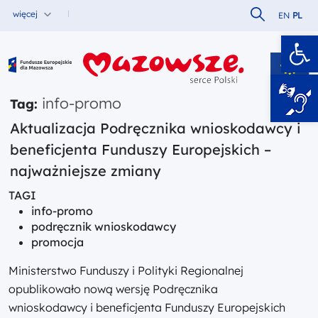
Szukaj w serw
więcej
EN
PL
Ot
Fundusze Europejskie dla Mazowsza
info-promo
Tag:
Aktualizacja Podręcznika wnioskodawcy i
beneficjenta Funduszy Europejskich –
najważniejsze zmiany
TAGI
info-promo
podręcznik wnioskodawcy
promocja
Ministerstwo Funduszy i Polityki Regionalnej
opublikowało nową wersję Podręcznika
wnioskodawcy i beneficjenta Funduszy Europejskich