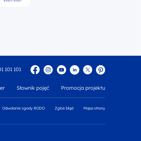
Facebook
Instagram
YouTube
Linkedin
twitter
Pinterest
01 101 101
er
Słownik pojęć
Promocja projektu
Odwołanie zgody RODO
Zgłoś błąd
Mapa strony