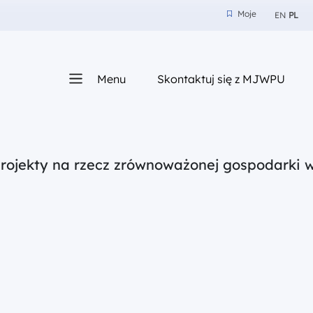
Moje
EN
PL
Moje
z nam
Menu
Skontaktuj się z MJWPU
sza
projekty na rzecz zrównoważonej gospodarki 