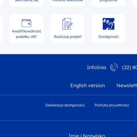
Kwalifikowalność
podatku VAT
Rozliczaj projekt
Dostępność
Infolinia
(22) 8
English version
Newslett
Deklaracja dostępności
Polityka prywatności
Imię i Nazwisko