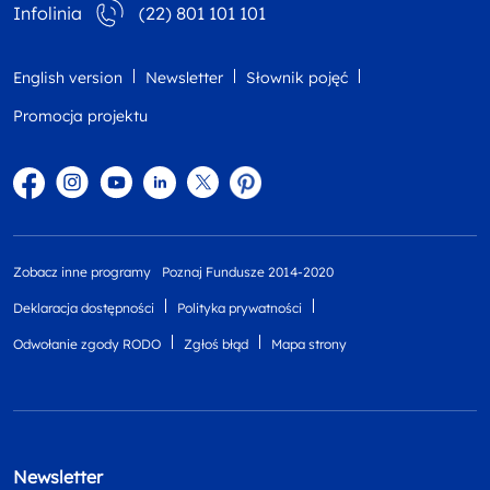
Infolinia
(22) 801 101 101
English version
Newsletter
Słownik pojęć
Promocja projektu
Facebook
Instagram
YouTube
Linkedin
twitter
Pinterest
Zobacz inne programy
Poznaj Fundusze 2014-2020
Deklaracja dostępności
Polityka prywatności
Odwołanie zgody RODO
Zgłoś błąd
Mapa strony
Newsletter