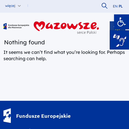
Szukaj w serw
więcej
EN
PL
Ot
Fundusze Europejskie dla Mazowsza
Nothing found
It seems we can’t find what you’re looking for. Perhaps
searching can help.
Fundusze Europejskie - logotyp
Fundusze Europejskie