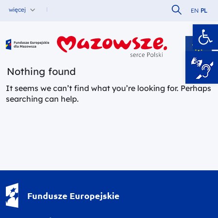
Szukaj w serw
więcej
EN
PL
Ot
Fundusze Europejskie dla Mazowsza
Nothing found
It seems we can’t find what you’re looking for. Perhaps
searching can help.
Fundusze Europejskie - logotyp
Fundusze Europejskie