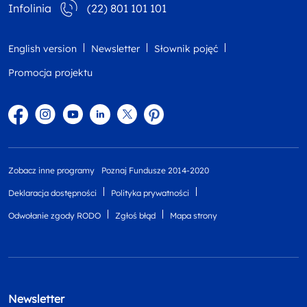
Infolinia
(22) 801 101 101
English version
Newsletter
Słownik pojęć
Promocja projektu
Facebook
Instagram
YouTube
Linkedin
twitter
Pinterest
Zobacz inne programy
Poznaj Fundusze 2014-2020
Deklaracja dostępności
Polityka prywatności
Odwołanie zgody RODO
Zgłoś błąd
Mapa strony
Newsletter