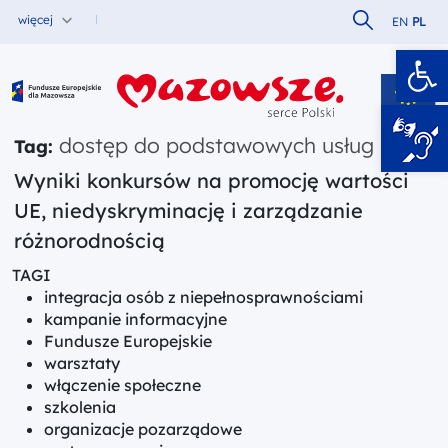
Szukaj w serw
więcej
EN
PL
Ot
Fundusze Europejskie dla Mazowsza
dostęp do podstawowych usług
Tag:
Wyniki konkursów na promocję wartości
UE, niedyskryminację i zarządzanie
różnorodnością
TAGI
integracja osób z niepełnosprawnościami
kampanie informacyjne
Fundusze Europejskie
warsztaty
włączenie społeczne
szkolenia
organizacje pozarządowe