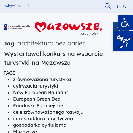
Szukaj w serw
więcej
EN
PL
Ot
Fundusze Europejskie dla Mazowsza
architektura bez barier
Tag:
Wystartował konkurs na wsparcie
turystyki na Mazowszu
TAGI
zrównoważona turystyka
cyfryzacja turystyki
New European Bauhaus
European Green Deal
Fundusze Europejskie
cele zrównoważonego rozwoju
infrastruktura turystyczna
gospodarka cyrkularna
Mazowsze