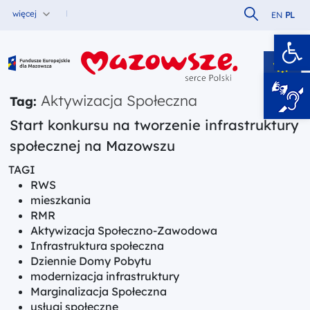
Szukaj w serw
więcej
EN
PL
Ot
Fundusze Europejskie dla Mazowsza
Aktywizacja Społeczna
Tag:
Start konkursu na tworzenie infrastruktury
społecznej na Mazowszu
TAGI
RWS
mieszkania
RMR
Aktywizacja Społeczno-Zawodowa
Infrastruktura społeczna
Dziennie Domy Pobytu
modernizacja infrastruktury
Marginalizacja Społeczna
usługi społeczne