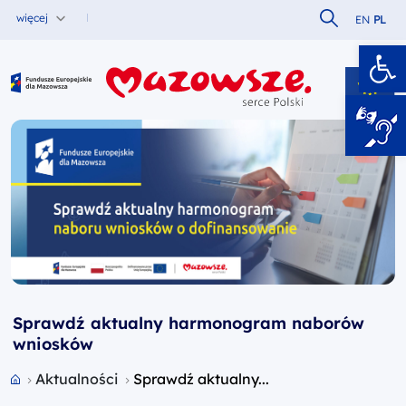
Szukaj w serw
więcej
EN
PL
Ot
Fundusze Europejskie dla Mazowsza
Sprawdź aktualny harmonogram naborów
wniosków
Przejdź do strony głównej portalu
Aktualności
Sprawdź aktualny...