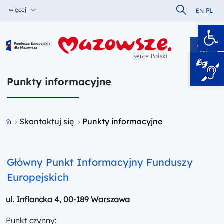
Szukaj w serw
więcej
EN
PL
Ot
Fundusze Europejskie dla Mazowsza
Punkty informacyjne
Przejdź do strony głównej portalu
Skontaktuj się
Punkty informacyjne
Główny Punkt Informacyjny Funduszy
Europejskich
ul. Inflancka 4, 00-189 Warszawa
Punkt czynny: