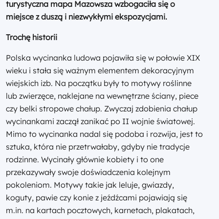
turystyczna mapa Mazowsza wzbogaciła się o
miejsce z duszą i niezwykłymi ekspozycjami.
Trochę historii
Polska wycinanka ludowa pojawiła się w połowie XIX
wieku i stała się ważnym elementem dekoracyjnym
wiejskich izb. Na początku były to motywy roślinne
lub zwierzęce, naklejane na wewnętrzne ściany, piece
czy belki stropowe chałup. Zwyczaj zdobienia chałup
wycinankami zaczął zanikać po II wojnie światowej.
Mimo to wycinanka nadal się podoba i rozwija, jest to
sztuka, która nie przetrwałaby, gdyby nie tradycje
rodzinne. Wycinały głównie kobiety i to one
przekazywały swoje doświadczenia kolejnym
pokoleniom. Motywy takie jak leluje, gwiazdy,
koguty, pawie czy konie z jeźdźcami pojawiają się
m.in. na kartach pocztowych, karnetach, plakatach,