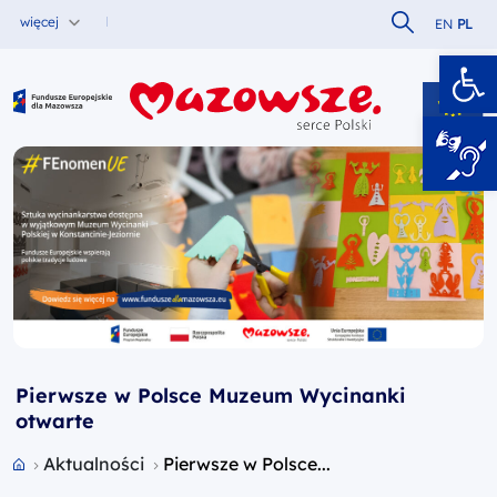
Szukaj w serw
więcej
EN
PL
Ot
Fundusze Europejskie dla Mazowsza
Pierwsze w Polsce Muzeum Wycinanki
otwarte
Przejdź do strony głównej portalu
Aktualności
Pierwsze w Polsce...