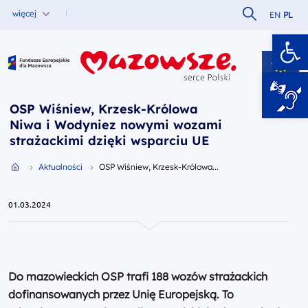
Szukaj w serw
więcej
EN
PL
Ot
Fundusze Europejskie dla Mazowsza
OSP Wiśniew, Krzesk-Królowa
Niwa i Wodyniez nowymi wozami
strażackimi dzięki wsparciu UE
Przejdź do strony głównej portalu
Aktualności
OSP Wiśniew, Krzesk-Królowa...
01.03.2024
Do mazowieckich OSP trafi 188 wozów strażackich
dofinansowanych przez Unię Europejską. To