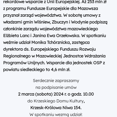
rekordowe wsparcie z Unii Europejskiej. Aż 253 mln zł
z programu Fundusze Europejskie dla Mazowsza
przyznał zarząd województwa. W sobotę umowy z
władzami gmin Wiśniew, Zbuczyn i Wodynie podpiszą
członkinie zarządu województwa mazowieckiego
Elżbieta Lanc i Janina Ewa Orzełowska. W spotkaniu
weźmie udział Monika Tchórznicka, zastępca
dyrektora ds. Europejskiego Funduszu Rozwoju
Regionalnego w Mazowieckiej Jednostce Wdrażania
Programów Unijnych. Wsparcie dla jednostek OSP z
powiatu siedleckiego to 4,6 mln zł.
Serdecznie zapraszamy
na podpisanie umów
2 marca
(sobota)
2024
r.
o godz.
10.00
do Krzeskiego Domu Kultury
,
Krzesk-Królowa Niwa 154.
W spotkaniu wezmą udział: