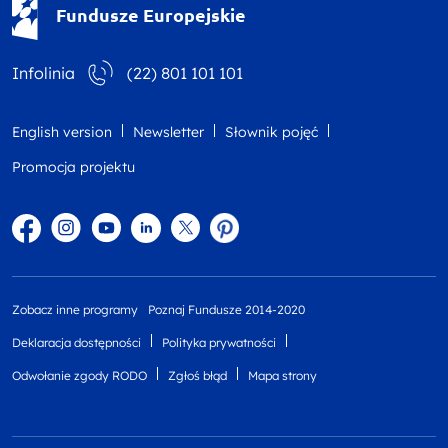
Fundusze Europejskie
Infolinia
(22) 801 101 101
English version
Newsletter
Słownik pojęć
Promocja projektu
Facebook
Instagram
YouTube
Linkedin
twitter
Pinterest
Zobacz inne programy
Poznaj Fundusze 2014-2020
Deklaracja dostępności
Polityka prywatności
Odwołanie zgody RODO
Zgłoś błąd
Mapa strony