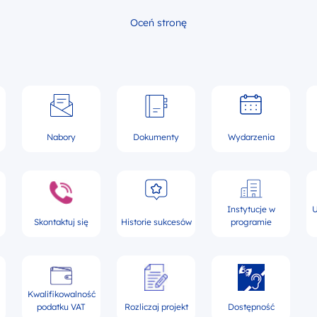
Oceń stronę
Nabory
Dokumenty
Wydarzenia
Instytucje w
U
Skontaktuj się
Historie sukcesów
programie
Kwalifikowalność
podatku VAT
Rozliczaj projekt
Dostępność