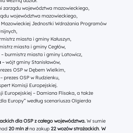
iu wezmą udział:
ni zarządu województwa mazowieckiego,
arządu województwa mazowieckiego,
a Mazowieckiej Jednostki Wdrażania Programów
nijnych,
rmistrz miasta i gminy Kałuszyn,
mistrz miasta i gminy Cegłów,
i
– burmistrz miasta i gminy Latowicz,
a
– wójt gminy Stanisławów,
prezes OSP w Dębem Wielkim,
– prezes OSP w Rudzienku,
pert Komisji Europejskiej.
ji Europejskiej – Damiana Flisaka, a także
 dla Europy” według scenariusza Olgierda
żackich dla OSP z całego województwa.
W sumie
onad
20
mln zł
na zakup
22
wozów strażackich
.
W