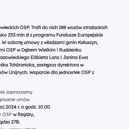
wieckich OSP. Trafi do nich 188 wozów strażackich
sko 253 mln zł z programu Fundusze Europejskie
. W sobotę umowy z władzami gmin Kałuszyn,
ami OSP w Dębem Wielkim i Rudzienku
azowieckiego Elżbieta Lanc i Janina Ewa
ika Tchórznicka,
zastępca dyrektora w
ów Unijnych.
Wsparcie dla jednostek OSP z
nie zapraszamy
pisanie umów
a)
2024
r.
o godz.
10.00
y OSP
w Rządzy,
ądza 27B.