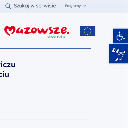
Szukaj w serwisie
Programy
Ot
i
iczu
ciu