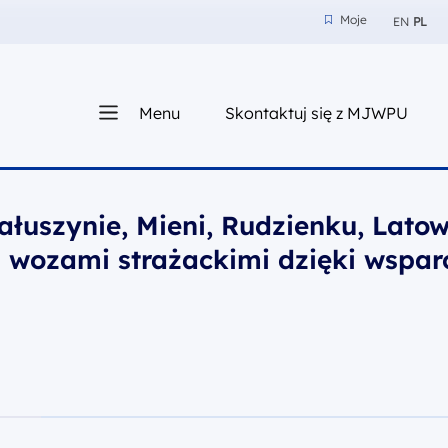
Moje
EN
PL
Moje
z nam
Menu
Skontaktuj się z MJWPU
sza
łuszynie, Mieni, Rudzienku, Latow
 wozami strażackimi dzięki wspar