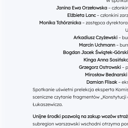
W spotkan
Janina Ewa Orzełowska
– członki
Elżbieta Lanc
– członkini z
Monika Tchórznicka
– zastępca dyrektor
U
Arkadiusz Czyżewski
– bu
Marcin Uchmann
– bur
Bogdan Jacek Świątek-Górsk
Kinga Anna Sosińsk
Grzegorz Ostrowski
– 
Mirosław Bednarski
Damian Flisak
– eks
Spotkanie uświetni prelekcja eksperta Komis
sceniczne czytanie fragmentów „Konstytucji
Łukaszewicza.
Unijne środki pozwolą na zakup wozów stra
subregion warszawski wschodni otrzyma p