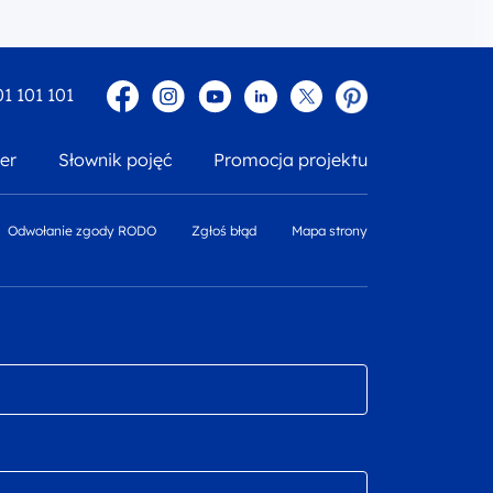
Facebook
Instagram
YouTube
Linkedin
twitter
Pinterest
01 101 101
er
Słownik pojęć
Promocja projektu
Odwołanie zgody RODO
Zgłoś błąd
Mapa strony