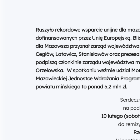
Ruszyło rekordowe wsparcie unijne dla mazo
dofinansowanych przez Unię Europejską. Bli
dla Mazowsza przyznał zarząd województwa
Cegłów, Latowicz, Stanisławów oraz prezes
podpiszą
członkinie zarządu województwa m
Orzełowska. W spotkaniu weźmie udział Mon
Mazowieckiej Jednostce Wdrażania Program
powiatu mińskiego to ponad 5,2 mln zł.
Serdecz
na pod
10 lutego
(sobot
do remiz
Rz