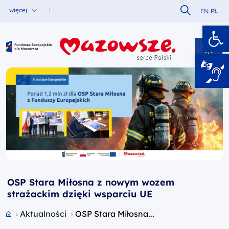
Szukaj w serw
więcej
EN
PL
Ot
Fundusze Europejskie dla Mazowsza
OSP Stara Miłosna z nowym wozem
strażackim dzięki wsparciu UE
Przejdź do strony głównej portalu
Aktualności
OSP Stara Miłosna...