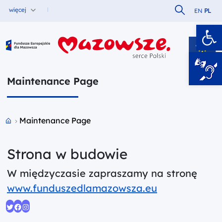
Szukaj w serw
więcej
EN
PL
Ot
Fundusze Europejskie dla Mazowsza
Maintenance Page
Przejdź do strony głównej portalu
Maintenance Page
Strona w budowie
W międzyczasie zapraszamy na stronę
www.funduszedlamazowsza.eu
Twitter
Facebook
Instagram