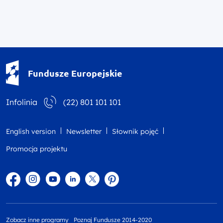
Fundusze Europejskie - logotyp
Fundusze Europejskie
Infolinia
(22) 801 101 101
English version
Newsletter
Słownik pojęć
Promocja projektu
Facebook
Instagram
YouTube
Linkedin
twitter
Pinterest
Zobacz inne programy
Poznaj Fundusze 2014-2020