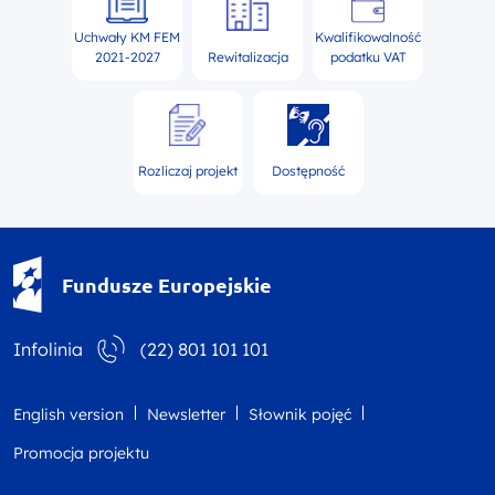
Uchwały KM FEM
Kwalifikowalność
2021-2027
Rewitalizacja
podatku VAT
Rozliczaj projekt
Dostępność
Fundusze Europejskie - logotyp
Fundusze Europejskie
Infolinia
(22) 801 101 101
English version
Newsletter
Słownik pojęć
Promocja projektu