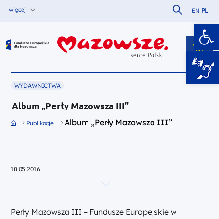
Szukaj w serw
więcej
EN
PL
Ot
Fundusze Europejskie dla Mazowsza
WYDAWNICTWA
Album „Perły Mazowsza III”
Album „Perły Mazowsza III”
Przejdź do strony głównej portalu
Publikacje
18.05.2016
Perły Mazowsza III – Fundusze Europejskie w