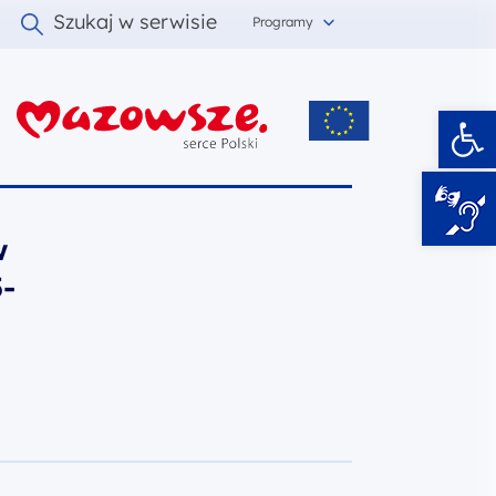
Szukaj w serwisie
Programy
Ot
i
w
-