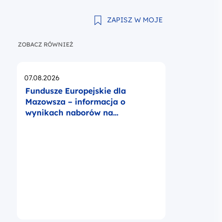
ZAPISZ W MOJE
ZOBACZ RÓWNIEŻ
Opublikowano
07.08.2026
Fundusze Europejskie dla
Mazowsza – informacja o
wynikach naborów na
operatorów BUR na Mazowszu
sta ocenionych wniosków wybranych do dofinansowania nr F