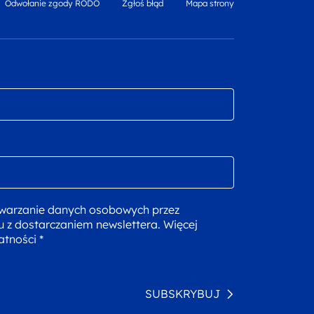
Odwołanie zgody RODO
Zgłoś błąd
Mapa strony
warzanie danych osobowych przez
u z dostarczaniem newslettera. Więcej
atności *
SUBSKRYBUJ