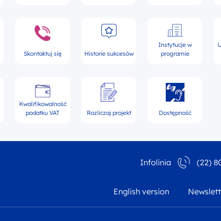
Instytucje w
U
Skontaktuj się
Historie sukcesów
programie
Kwalifikowalność
podatku VAT
Rozliczaj projekt
Dostępność
Infolinia
(22) 8
English version
Newslett