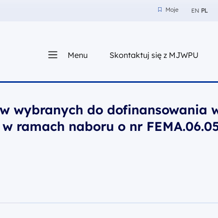
Moje
EN
PL
Moje
z nam
Menu
Skontaktuj się z MJWPU
sza
ów wybranych do dofinansowania 
 w ramach naboru o nr FEMA.06.05