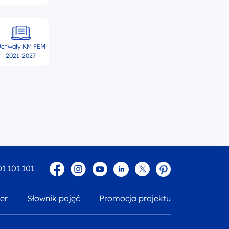
chwały KM FEM
2021-2027
Facebook
Instagram
YouTube
Linkedin
twitter
Pinterest
01 101 101
er
Słownik pojęć
Promocja projektu