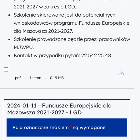
2021-2027 w zakresie LGD.
Szkolenie skierowane jest do potencjalnych
wnioskodawców programu Fundusze Europejskie
dla Mazowsza 2021-2027.
Szkolenie prowadzone będzie przez: pracowników
MJWPU.
Kontakt w przypadku pytań: 22 542 25 48
Podgląd
pdf
1 stron
0.19 MB
Pobierz d
2024-01-11 - Fundusze Europejskie dla
Mazowsza 2021-2027 - LGD
Pola oznaczone znakiem
*
są wymagane