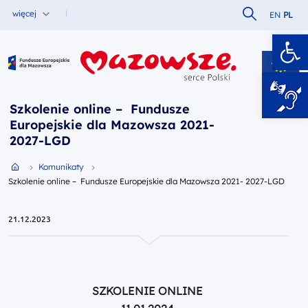
Szukaj w serw
więcej
EN
PL
Ot
Fundusze Europejskie dla Mazowsza
Szkolenie online – Fundusze
Europejskie dla Mazowsza 2021-
2027-LGD
Przejdź do strony głównej portalu
Komunikaty
Szkolenie online – Fundusze Europejskie dla Mazowsza 2021- 2027-LGD
21.12.2023
SZKOLENIE ONLINE