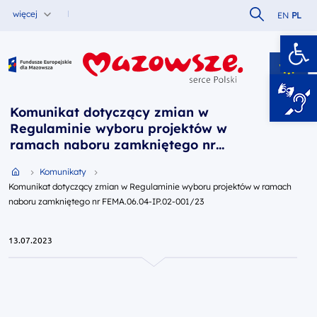
Szukaj w serw
więcej
EN
PL
Ot
Fundusze Europejskie dla Mazowsza
Komunikat dotyczący zmian w
Regulaminie wyboru projektów w
ramach naboru zamkniętego nr
FEMA.06.04-IP.02-001/23
Przejdź do strony głównej portalu
Komunikaty
Komunikat dotyczący zmian w Regulaminie wyboru projektów w ramach
naboru zamkniętego nr FEMA.06.04-IP.02-001/23
13.07.2023