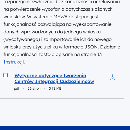
rozpocząć niezwłocznie, bez konieczności oczekiwania
na potwierdzenie wycofania dotychczas złożonych
wniosków. W systemie MEWA dostępna jest
funkcjonalność pozwalająca na wyeksportowanie
danych wprowadzonych do jednego wniosku
(wycofywanego) i zaimportowanie ich do nowego
wniosku przy użyciu pliku w formacie JSON. Działanie
funkcjonalności zostało opisane na stronie 13
Instrukcji.
Podgląd
Wytyczne dotyczące tworzenia
Centrów Integracji Cudzoziemców
Pobierz 
pdf
56 stron
0.72 MB