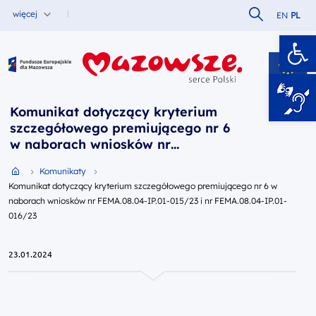
Szukaj w serw
więcej
EN
PL
Ot
Fundusze Europejskie dla Mazowsza
Komunikat dotyczący kryterium
szczegółowego premiującego nr 6
w naborach wniosków nr
FEMA.08.04-IP.01-015/23 i nr
Przejdź do strony głównej portalu
Komunikaty
FEMA.08.04-IP.01-016/23
Komunikat dotyczący kryterium szczegółowego premiującego nr 6 w
naborach wniosków nr FEMA.08.04-IP.01-015/23 i nr FEMA.08.04-IP.01-
016/23
23.01.2024