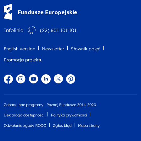
Fundusze Europejskie - logotyp
Fundusze Europejskie
Infolinia
(22) 801 101 101
English version
Newsletter
Słownik pojęć
Promocja projektu
Facebook
Instagram
YouTube
Linkedin
twitter
Pinterest
Zobacz inne programy
Poznaj Fundusze 2014-2020
Deklaracja dostępności
Polityka prywatności
Odwołanie zgody RODO
Zgłoś błąd
Mapa strony