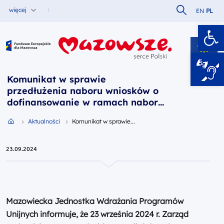
Szukaj w serw
więcej
EN
PL
Ot
Fundusze Europejskie dla Mazowsza
Komunikat w sprawie
przedłużenia naboru wniosków o
dofinansowanie w ramach naboru
FEMA.03.01-IP.01-018/24 (decyzja
Przejdź do strony głównej portalu
Aktualności
Komunikat w sprawie...
23 września 2024 r.)
23.09.2024
Mazowiecka Jednostka Wdrażania Programów
Unijnych informuje, że 23 września 2024 r. Zarząd