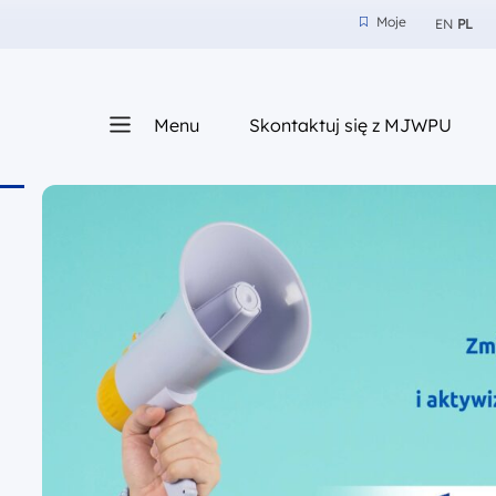
Moje
EN
PL
Moje
z nam
Menu
Skontaktuj się z MJWPU
sza