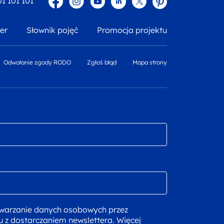
01 101 101
er
Słownik pojęć
Promocja projektu
Odwołanie zgody RODO
Zgłoś błąd
Mapa strony
warzanie danych osobowych przez
u z dostarczaniem newslettera. Więcej