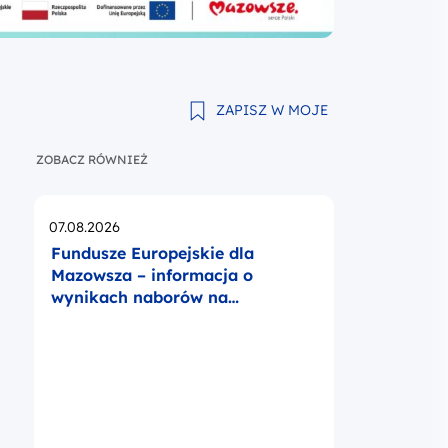
ZAPISZ W MOJE
ZOBACZ RÓWNIEŻ
Opublikowano
07.08.2026
Fundusze Europejskie dla
Mazowsza – informacja o
wynikach naborów na
operatorów BUR na Mazowszu