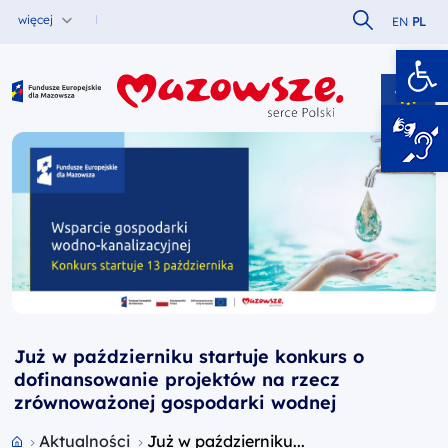
Szukaj w serw
więcej
EN
PL
Ot
Fundusze Europejskie dla Mazowsza
Już w październiku startuje konkurs o
dofinansowanie projektów na rzecz
zrównoważonej gospodarki wodnej
Przejdź do strony głównej portalu
Aktualności
Już w październiku...