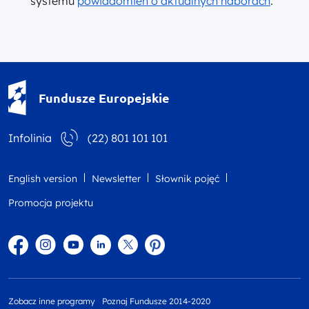
systemu
powiadomień o aktualnych naborach
.
Fundusze Europejskie - logotyp
Fundusze Europejskie
Infolinia
(22) 801 101 101
English version
Newsletter
Słownik pojęć
Promocja projektu
Facebook
Instagram
YouTube
Linkedin
twitter
Pinterest
Zobacz inne programy
Poznaj Fundusze 2014-2020