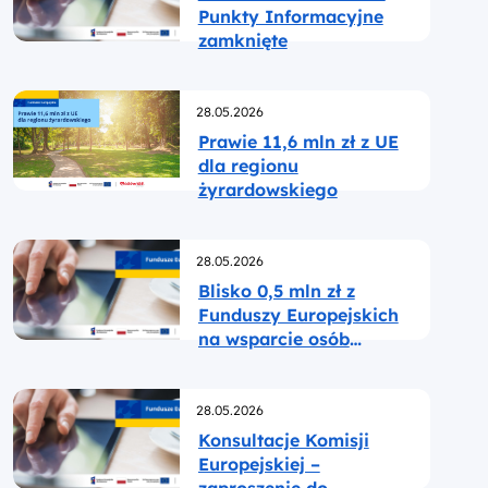
Punkty Informacyjne
zamknięte
Opublikowano
28.05.2026
Prawie 11,6 mln zł z UE
dla regionu
żyrardowskiego
Opublikowano
28.05.2026
Blisko 0,5 mln zł z
Funduszy Europejskich
na wsparcie osób
zagrożonych utratą
pracy
Opublikowano
28.05.2026
Konsultacje Komisji
Europejskiej –