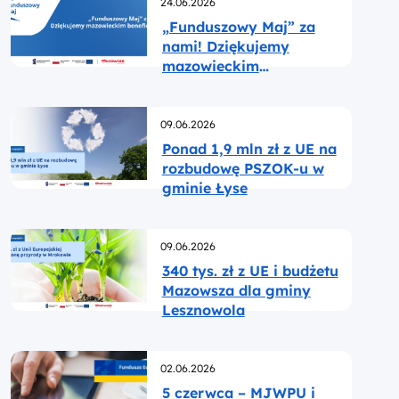
Opublikowano
24.06.2026
„Funduszowy Maj” za
nami! Dziękujemy
mazowieckim
beneficjentom
Opublikowano
09.06.2026
Ponad 1,9 mln zł z UE na
rozbudowę PSZOK-u w
gminie Łyse
Opublikowano
09.06.2026
340 tys. zł z UE i budżetu
Mazowsza dla gminy
Lesznowola
Opublikowano
02.06.2026
5 czerwca – MJWPU i