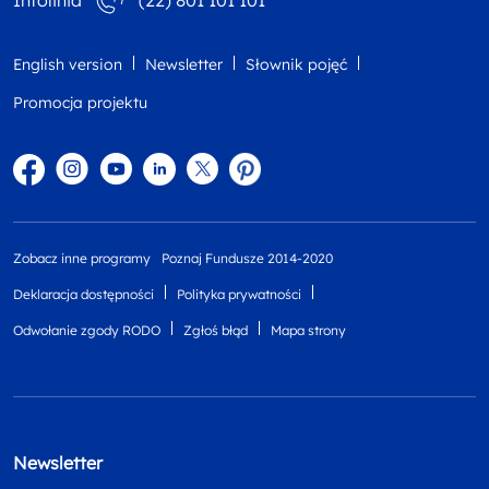
Infolinia
(22) 801 101 101
English version
Newsletter
Słownik pojęć
Promocja projektu
Facebook
Instagram
YouTube
Linkedin
twitter
Pinterest
Zobacz inne programy
Poznaj Fundusze 2014-2020
Deklaracja dostępności
Polityka prywatności
Odwołanie zgody RODO
Zgłoś błąd
Mapa strony
Newsletter