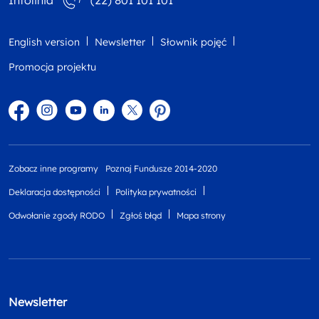
Infolinia
(22) 801 101 101
English version
Newsletter
Słownik pojęć
Promocja projektu
Facebook
Instagram
YouTube
Linkedin
twitter
Pinterest
Zobacz inne programy
Poznaj Fundusze 2014-2020
Deklaracja dostępności
Polityka prywatności
Odwołanie zgody RODO
Zgłoś błąd
Mapa strony
Newsletter