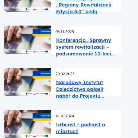
Mazowszu”
„Regiony Rewitalizacji
Edycja 3.0” będą
realizowane dla gmin
dwudniowe wizyty
Opublikowano
studyjne poświęcone
06.11.2025
zagadnieniom
Konferencja „Sprawny
rewitalizacji
system rewitalizacji –
podsumowanie 10-lecia
funkcjonowania ustawy
o rewitalizacji” w dniach
Opublikowano
18-19 listopada 2025 r. w
20.02.2025
Gdańsku
Narodowy Instytut
Dziedzictwa ogłosił
nabór do Projektu
Partnerskiego
„Dziedzictwo kulturowe
Opublikowano
w rewitalizacji”
16.10.2024
Urbcast – podcast o
miastach