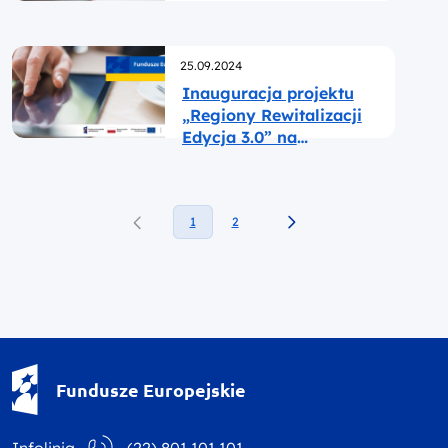
Opublikowano
25.09.2024
Inauguracja projektu
„Regiony Rewitalizacji
Edycja 3.0” na
Mazowszu
1
2
Fundusze Europejskie - logotyp
Fundusze Europejskie