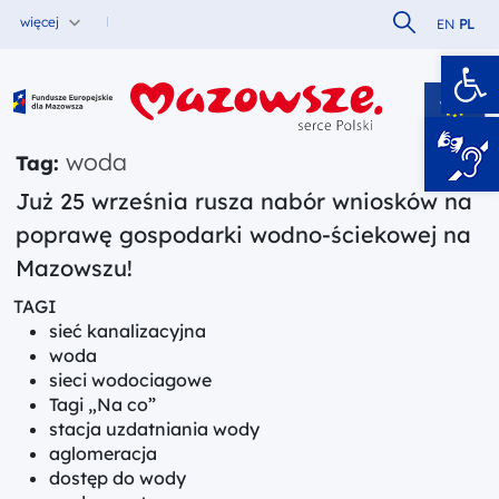
Szukaj w serw
więcej
EN
PL
Ot
Fundusze Europejskie dla Mazowsza
woda
Tag:
Już 25 września rusza nabór wniosków na
poprawę gospodarki wodno-ściekowej na
Mazowszu!
TAGI
sieć kanalizacyjna
woda
sieci wodociagowe
Tagi „Na co”
stacja uzdatniania wody
aglomeracja
dostęp do wody