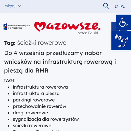
Szukaj w serw
więcej
EN
PL
Ot
Fundusze Europejskie dla Mazowsza
ścieżki rowerowe
Tag:
Do 4 września przedłużamy nabór
wniosków na infrastrukturę rowerową i
pieszą dla RMR
TAGI
infrastruktura rowerowa
infrastruktura piesza
parkingi rowerowe
przechowalnie rowerów
drogi rowerowe
sygnalizacja dla rowerzystów
ścieżki rowerowe