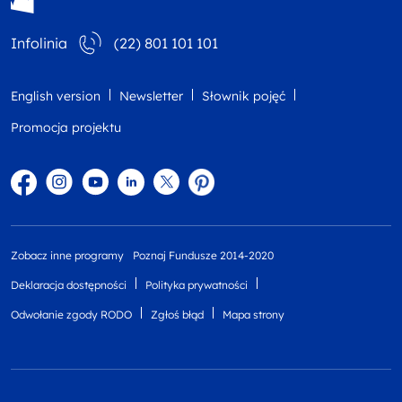
Infolinia
(22) 801 101 101
English version
Newsletter
Słownik pojęć
Promocja projektu
Facebook
Instagram
YouTube
Linkedin
twitter
Pinterest
Zobacz inne programy
Poznaj Fundusze 2014-2020
Deklaracja dostępności
Polityka prywatności
Odwołanie zgody RODO
Zgłoś błąd
Mapa strony