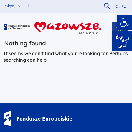
Szukaj w serw
więcej
EN
PL
Ot
Fundusze Europejskie dla Mazowsza
Nothing found
It seems we can’t find what you’re looking for. Perhaps
searching can help.
Fundusze Europejskie - logotyp
Fundusze Europejskie