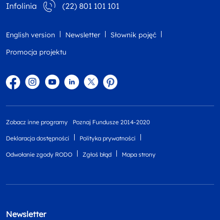
Infolinia
(22) 801 101 101
English version
Newsletter
Słownik pojęć
Promocja projektu
Facebook
Instagram
YouTube
Linkedin
twitter
Pinterest
Zobacz inne programy
Poznaj Fundusze 2014-2020
Deklaracja dostępności
Polityka prywatności
Odwołanie zgody RODO
Zgłoś błąd
Mapa strony
Newsletter